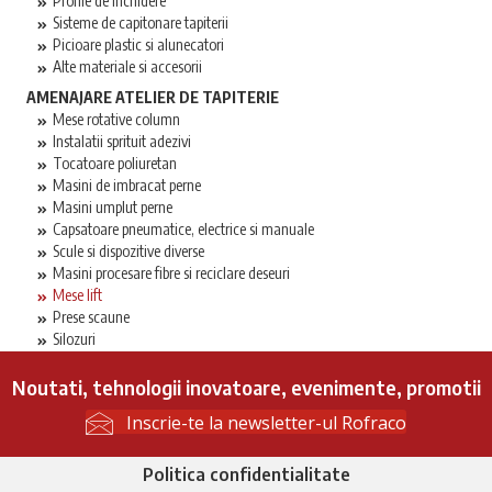
Profile de inchidere
Sisteme de capitonare tapiterii
Picioare plastic si alunecatori
Alte materiale si accesorii
AMENAJARE ATELIER DE TAPITERIE
Mese rotative column
Instalatii sprituit adezivi
Tocatoare poliuretan
Masini de imbracat perne
Masini umplut perne
Capsatoare pneumatice, electrice si manuale
Scule si dispozitive diverse
Masini procesare fibre si reciclare deseuri
Mese lift
Prese scaune
Silozuri
Noutati, tehnologii inovatoare, evenimente, promotii
Inscrie-te la newsletter-ul Rofraco
Politica confidentialitate