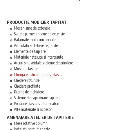
PRODUCTIE MOBILIER TAPITAT
Mecanisme de extensie
Saltele pt mecanisme de extensie
Balamale multifunctionale
Articulatii si Tetiere reglabile
Elemente de Cuplare
Materiale netesute si intertesute
Arcuri sinusoidale si cleme de prindere
Miezuri elastice
Chinga elastica, rigida si elastic
Chedere rotunde
Chedere profilate
Profile de inchidere
Sisteme de capitonare tapiterii
Picioare plastic si alunecatori
Alte materiale si accesorii
AMENAJARE ATELIER DE TAPITERIE
Mese rotative column
Instalatii sprituit adezivi