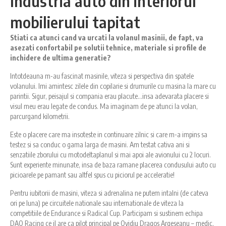
Industria auto din interiorul
mobilierului tapitat
Stiati ca atunci cand va urcati la volanul masinii, de fapt, va
asezati confortabil pe solutii tehnice, materiale si profile de
inchidere de ultima generatie?
Intotdeauna m-au fascinat masinile, viteza si perspectiva din spatele
volanului. Imi amintesc zilele din copilarie si drumurile cu masina la mare cu
parintii. Sigur, peisajul si compania erau placute…insa adevarata placere si
visul meu erau legate de condus. Ma imaginam de pe atunci la volan,
parcurgand kilometrii.
Este o placere care ma insoteste in continuare zilnic si care m-a impins sa
testez si sa conduc o gama larga de masini. Am testat cativa ani si
senzatiile zborului cu motodeltaplanul si mai apoi ale avionului cu 2 locuri.
Sunt experiente minunate, insa de baza ramane placerea condusului auto cu
picioarele pe pamant sau altfel spus cu piciorul pe acceleratie!
Pentru iubitorii de masini, viteza si adrenalina ne putem intalni (de cateva
ori pe luna) pe circuitele nationale sau internationale de viteza la
competitiile de Endurance si Radical Cup. Participam si sustinem echipa
DAO Racing ce il are ca pilot principal pe Ovidiu Dragos Argeseanu – medic,