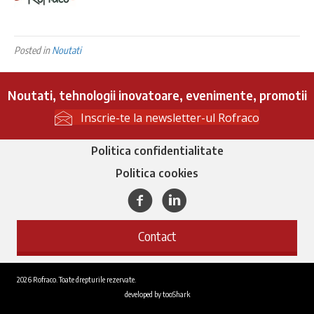
Posted in
Noutati
Noutati, tehnologii inovatoare, evenimente, promotii
Inscrie-te la newsletter-ul Rofraco
Politica confidentialitate
Politica cookies
Facebook
Linkedin
Contact
2026 Rofraco. Toate drepturile rezervate.
developed by
tooShark