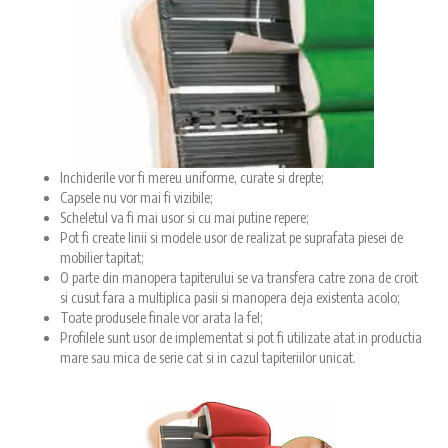
Inchiderile vor fi mereu uniforme, curate si drepte;
Capsele nu vor mai fi vizibile;
Scheletul va fi mai usor si cu mai putine repere;
Pot fi create linii si modele usor de realizat pe suprafata piesei de
mobilier tapitat;
O parte din manopera tapiterului se va transfera catre zona de croit
si cusut fara a multiplica pasii si manopera deja existenta acolo;
Toate produsele finale vor arata la fel;
Profilele sunt usor de implementat si pot fi utilizate atat in productia
mare sau mica de serie cat si in cazul tapiteriilor unicat.