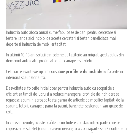
Industria auto aloca anual sume fabuloase de bani pentru cercetare si
testare, iar de aici incolo, de aceste cercetari si testari beneficiaza mai
departe si industria de mobilier tapitat.
In ultimii 10-15 ani solutiile moderne de tapiterie au migrat spectaculos din
domeniul auto catre producatorii de canapele si fotolii.
Cel mai relevant exemplu il constituie
profilele de inchidere
folosite in
interiorul scaunelor auto.
Dezvoltate si folosite initial doar pentru industria auto cu scopul de a
eficientiza timpii de lucru si a reduce manopera, profilele de inchidere se
regasesc acum in aproape toata gama de articole de mobilier tapitat: de la
scaune, fotolii, canapele pana la paturi, banchete, sezlonguri sau grupe de
colt.
In cateva cuvinte, aceste profile de inchidere constau intr-o parte care se
capseaza pe schelet (oriunde avem nevoie) si o contraparte sau 2 contraparti