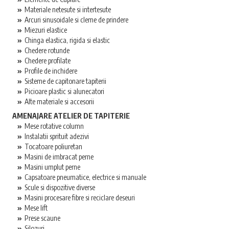
Materiale netesute si intertesute
Arcuri sinusoidale si cleme de prindere
Miezuri elastice
Chinga elastica, rigida si elastic
Chedere rotunde
Chedere profilate
Profile de inchidere
Sisteme de capitonare tapiterii
Picioare plastic si alunecatori
Alte materiale si accesorii
AMENAJARE ATELIER DE TAPITERIE
Mese rotative column
Instalatii sprituit adezivi
Tocatoare poliuretan
Masini de imbracat perne
Masini umplut perne
Capsatoare pneumatice, electrice si manuale
Scule si dispozitive diverse
Masini procesare fibre si reciclare deseuri
Mese lift
Prese scaune
Silozuri