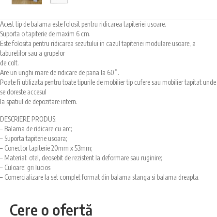
Acest tip de balama este folosit pentru ridicarea tapiteriei usoare.
Suporta o tapiterie de maxim 6 cm.
Este folosita pentru ridicarea sezutului in cazul tapiteriei modulare usoare, a
taburetilor sau a grupelor
de colt.
Are un unghi mare de ridicare de pana la 60˚.
Poate fi utilizata pentru toate tipurile de mobilier tip cufere sau mobilier tapitat unde
se doreste accesul
la spatiul de depozitare intern.
DESCRIERE PRODUS:
– Balama de ridicare cu arc;
– Suporta tapiterie usoara;
– Conector tapiterie 20mm x 53mm;
– Material: otel, deosebit de rezistent la deformare sau ruginire;
– Culoare: gri lucios
– Comercializare la set complet format din balama stanga si balama dreapta.
Cere o ofertă