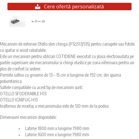
Cere ofertă personalizată
Mecanism de extensie Otello slim chinga (P12/S13/S15) pentru canapele sau fotolii
cu spatar si sezut rabatabile.
Este un mecanism pentru utilizari COTIDIENE executat cu plasa electrosudata pe
partile superioare ale mecanismului si chingi elastice pe zona inferioara pentru un
plus de confort la sedere.
Permite saltea cu grosime de 13 – 15 cm si lungime de 192 cm, din spuma
poliuretanica.
Saltele compatibile cu acest tip de mecanism sunt:
OTELLO SFODERABILE H13
OTELLO IGNIFUG H13
Inaltimea de montaj a mecanismului este de 120 mm de la podea.
Dimensiuni mecanism disponibile:
Latime 1800 mm x lungime 1980 mm
Latime 1600 mm x lungime 1980 mm