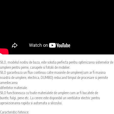
SILO, modelul nostru de baza, este solutia perfecta pentru optimizarea sistemelor de
umplere pentru perne, canapele si fotolii de mobilier.
SILO garanteaza un flux continuu catre masinile de umplere(cum ar fi masina
noastra de umplere, electrica, DUMBO) reducand timpul de procesare si permite
amestecarea
diferitelor materiale.
SILO functioneaza cu toate materialele de umplere cum ar fi bucatele de
burete, fulgi, pene etc. La cerere este disponibil un ventilator electric pentru
aprovizionarea rapida si automata a silozului.
Caracteristici tehnice: