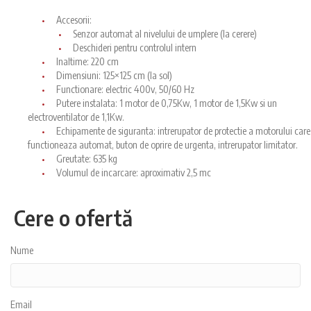
Accesorii:
Senzor automat al nivelului de umplere (la cerere)
Deschideri pentru controlul intern
Inaltime: 220 cm
Dimensiuni: 125×125 cm (la sol)
Functionare: electric 400v, 50/60 Hz
Putere instalata: 1 motor de 0,75Kw, 1 motor de 1,5Kw si un
electroventilator de 1,1Kw.
Echipamente de siguranta: intrerupator de protectie a motorului care
functioneaza automat, buton de oprire de urgenta, intrerupator limitator.
Greutate: 635 kg
Volumul de incarcare: aproximativ 2,5 mc
Cere o ofertă
Nume
Email